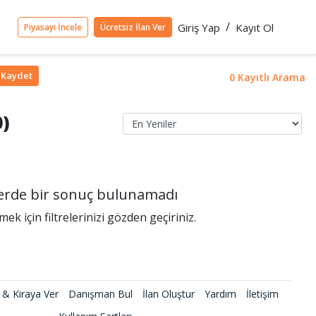
/
Giriş Yap
Kayıt Ol
Piyasayı İncele
Ücretsiz İlan Ver
Kaydet
0 Kayıtlı Arama
0)
rlerde bir sonuç bulunamadı
k için filtrelerinizi gözden geçiriniz.
 & Kiraya Ver
Danışman Bul
İlan Oluştur
Yardım
İletişim