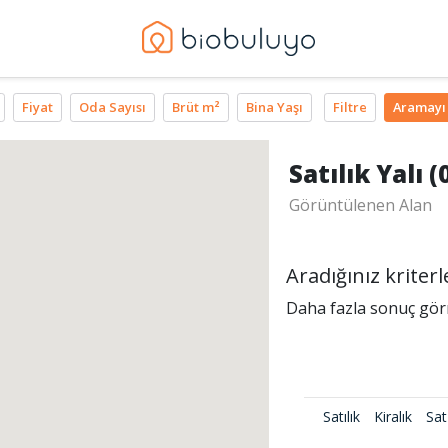
Fiyat
Oda Sayısı
Brüt m²
Bina Yaşı
Filtre
Aramayı
Satılık Yalı (
Görüntülenen Alan
Aradığınız krite
Daha fazla sonuç görme
Satılık
Kiralık
Sat