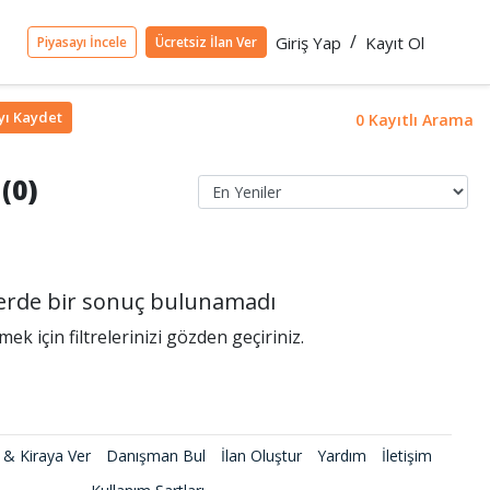
/
Giriş Yap
Kayıt Ol
Piyasayı İncele
Ücretsiz İlan Ver
yı
Kaydet
0 Kayıtlı Arama
 (0)
rlerde bir sonuç bulunamadı
k için filtrelerinizi gözden geçiriniz.
 & Kiraya Ver
Danışman Bul
İlan Oluştur
Yardım
İletişim