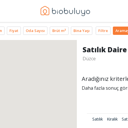
n
Fiyat
Oda Sayısı
Brüt m²
Bina Yaşı
Filtre
Arama
Satılık Daire
Düzce
Aradığınız krite
Daha fazla sonuç görme
Satılık
Kiralık
Sat