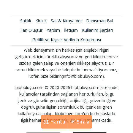
Satılık
Kiralık
Sat & Kiraya Ver
Danışman Bul
İlan Oluştur
Yardım
İletişim
Kullanım Şartları
Gizlilik ve Kişisel Verilerin Korunması
Web deneyimimizin herkes için erişilebilirliğini
geliştirmek için sürekli çalışıyoruz ve geri bildirimleri ve
sizden gelen talep ve önerileri dikkate alıyoruz. Bir
sorun bildirmek veya bir talepte bulunma istiyorsanız,
lütfen bize bildirin(info@biobuluyo.com).
biobuluyo.com © 2020-2026 biobuluyo.com sitesinde
kullanıcılar tarafından sağlanan her türlü ilan, bilgi,
içerik ve görselin gerçekliği, orijinalliği, güvenilirliği ve
doğruluğuna ilişkin sorumluluk bu içerikleri giren
kullanıcıya ait olup, biobuluyo.com'un bu hususlarla
ilgili herhangi bir sorumluluğu bulunmamaktadır.
Harita
Sırala
Harita