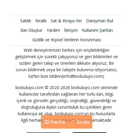
Satılık
Kiralık
Sat & Kiraya Ver
Danışman Bul
İlan Oluştur
Yardım
İletişim
Kullanım Şartları
Gizlilik ve Kişisel Verilerin Korunması
Web deneyimimizin herkes için erişilebilirliğini
geliştirmek için sürekli çalışıyoruz ve geri bildirimleri ve
sizden gelen talep ve önerileri dikkate alıyoruz. Bir
sorun bildirmek veya bir talepte bulunma istiyorsanız,
lütfen bize bildirin(info@biobuluyo.com).
biobuluyo.com © 2020-2026 biobuluyo.com sitesinde
kullanıcılar tarafından sağlanan her türlü ilan, bilgi,
içerik ve görselin gerçekliği, orijinalliği, güvenilirliği ve
doğruluğuna ilişkin sorumluluk bu içerikleri giren
kullanıcıya ait olup, biobuluyo.com'un bu hususlarla
ilgili herhangi bir sorumluluğu bulunmamaktadır.
Harita
Sırala
Harita