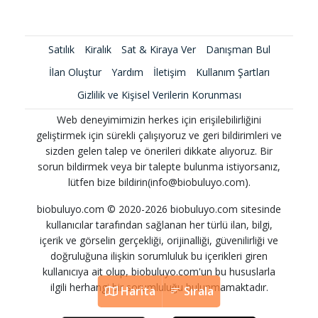
Satılık
Kiralık
Sat & Kiraya Ver
Danışman Bul
İlan Oluştur
Yardım
İletişim
Kullanım Şartları
Gizlilik ve Kişisel Verilerin Korunması
Web deneyimimizin herkes için erişilebilirliğini
geliştirmek için sürekli çalışıyoruz ve geri bildirimleri ve
sizden gelen talep ve önerileri dikkate alıyoruz. Bir
sorun bildirmek veya bir talepte bulunma istiyorsanız,
lütfen bize bildirin(info@biobuluyo.com).
biobuluyo.com © 2020-2026 biobuluyo.com sitesinde
kullanıcılar tarafından sağlanan her türlü ilan, bilgi,
içerik ve görselin gerçekliği, orijinalliği, güvenilirliği ve
doğruluğuna ilişkin sorumluluk bu içerikleri giren
kullanıcıya ait olup, biobuluyo.com'un bu hususlarla
ilgili herhangi bir sorumluluğu bulunmamaktadır.
Harita
Sırala
Harita