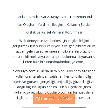
Satılık
Kiralık
Sat & Kiraya Ver
Danışman Bul
İlan Oluştur
Yardım
İletişim
Kullanım Şartları
Gizlilik ve Kişisel Verilerin Korunması
Web deneyimimizin herkes için erişilebilirliğini
geliştirmek için sürekli çalışıyoruz ve geri bildirimleri ve
sizden gelen talep ve önerileri dikkate alıyoruz. Bir
sorun bildirmek veya bir talepte bulunma istiyorsanız,
lütfen bize bildirin(info@biobuluyo.com).
biobuluyo.com © 2020-2026 biobuluyo.com sitesinde
kullanıcılar tarafından sağlanan her türlü ilan, bilgi,
içerik ve görselin gerçekliği, orijinalliği, güvenilirliği ve
doğruluğuna ilişkin sorumluluk bu içerikleri giren
kullanıcıya ait olup, biobuluyo.com'un bu hususlarla
ilgili herhangi bir sorumluluğu bulunmamaktadır.
Harita
Sırala
Harita