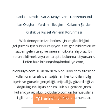
Satılık
Kiralık
Sat & Kiraya Ver
Danışman Bul
İlan Oluştur
Yardım
İletişim
Kullanım Şartları
Gizlilik ve Kişisel Verilerin Korunması
Web deneyimimizin herkes için erişilebilirliğini
geliştirmek için sürekli çalışıyoruz ve geri bildirimleri ve
sizden gelen talep ve önerileri dikkate alıyoruz. Bir
sorun bildirmek veya bir talepte bulunma istiyorsanız,
lütfen bize bildirin(info@biobuluyo.com).
biobuluyo.com © 2020-2026 biobuluyo.com sitesinde
kullanıcılar tarafından sağlanan her türlü ilan, bilgi,
içerik ve görselin gerçekliği, orijinalliği, güvenilirliği ve
doğruluğuna ilişkin sorumluluk bu içerikleri giren
kullanıcıya ait olup, biobuluyo.com'un bu hususlarla
ilgili herhangi bir sorumluluğu bulunmamaktadır.
Harita
Sırala
Harita