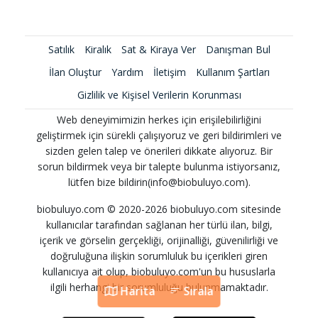
Satılık
Kiralık
Sat & Kiraya Ver
Danışman Bul
İlan Oluştur
Yardım
İletişim
Kullanım Şartları
Gizlilik ve Kişisel Verilerin Korunması
Web deneyimimizin herkes için erişilebilirliğini
geliştirmek için sürekli çalışıyoruz ve geri bildirimleri ve
sizden gelen talep ve önerileri dikkate alıyoruz. Bir
sorun bildirmek veya bir talepte bulunma istiyorsanız,
lütfen bize bildirin(info@biobuluyo.com).
biobuluyo.com © 2020-2026 biobuluyo.com sitesinde
kullanıcılar tarafından sağlanan her türlü ilan, bilgi,
içerik ve görselin gerçekliği, orijinalliği, güvenilirliği ve
doğruluğuna ilişkin sorumluluk bu içerikleri giren
kullanıcıya ait olup, biobuluyo.com'un bu hususlarla
ilgili herhangi bir sorumluluğu bulunmamaktadır.
Harita
Sırala
Harita