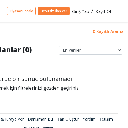
/
Giriş Yap
Kayıt Ol
Piyasayı İncele
Ücretsiz İlan Ver
0 Kayıtlı Arama
lanlar (0)
rlerde bir sonuç bulunamadı
k için filtrelerinizi gözden geçiriniz.
 & Kiraya Ver
Danışman Bul
İlan Oluştur
Yardım
İletişim