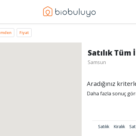
imden
Fiyat
Satılık Tüm İ
Samsun
Aradığınız krite
Daha fazla sonuç görme
Satılık
Kiralık
Sat