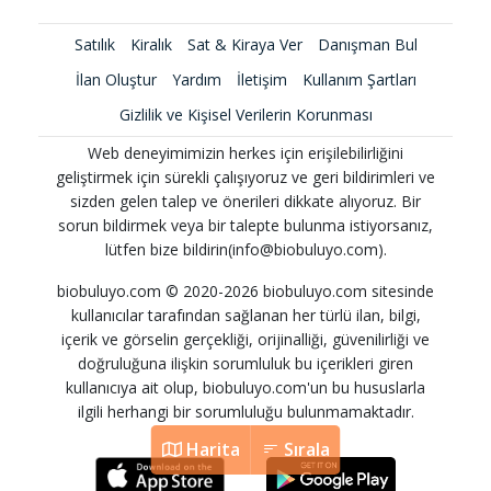
Satılık
Kiralık
Sat & Kiraya Ver
Danışman Bul
İlan Oluştur
Yardım
İletişim
Kullanım Şartları
Gizlilik ve Kişisel Verilerin Korunması
Web deneyimimizin herkes için erişilebilirliğini
geliştirmek için sürekli çalışıyoruz ve geri bildirimleri ve
sizden gelen talep ve önerileri dikkate alıyoruz. Bir
sorun bildirmek veya bir talepte bulunma istiyorsanız,
lütfen bize bildirin(info@biobuluyo.com).
biobuluyo.com © 2020-2026 biobuluyo.com sitesinde
kullanıcılar tarafından sağlanan her türlü ilan, bilgi,
içerik ve görselin gerçekliği, orijinalliği, güvenilirliği ve
doğruluğuna ilişkin sorumluluk bu içerikleri giren
kullanıcıya ait olup, biobuluyo.com'un bu hususlarla
ilgili herhangi bir sorumluluğu bulunmamaktadır.
Harita
Sırala
Harita