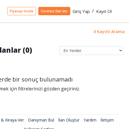
/
Giriş Yap
Kayıt Ol
Piyasayı İncele
Ücretsiz İlan Ver
0 Kayıtlı Arama
lanlar (0)
rlerde bir sonuç bulunamadı
k için filtrelerinizi gözden geçiriniz.
 & Kiraya Ver
Danışman Bul
İlan Oluştur
Yardım
İletişim