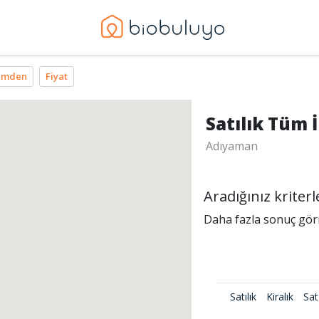
imden
Fiyat
Satılık Tüm İ
Adıyaman
Aradığınız krite
Daha fazla sonuç görme
Satılık
Kiralık
Sat