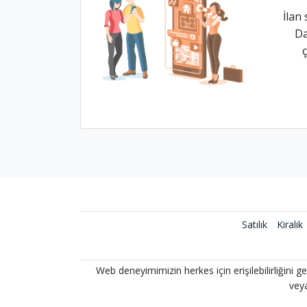
İlan
Da
Satılık
Kiralık
Web deneyimimizin herkes için erişilebilirliğini ge
veya