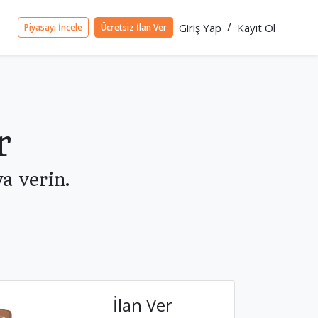
/
Giriş Yap
Kayıt Ol
Piyasayı İncele
Ücretsiz İlan Ver
r
a verin.
İlan Ver