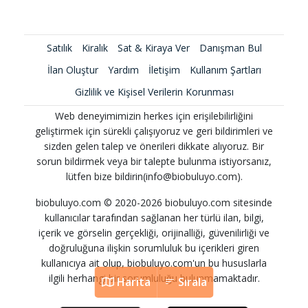
Satılık
Kiralık
Sat & Kiraya Ver
Danışman Bul
İlan Oluştur
Yardım
İletişim
Kullanım Şartları
Gizlilik ve Kişisel Verilerin Korunması
Web deneyimimizin herkes için erişilebilirliğini
geliştirmek için sürekli çalışıyoruz ve geri bildirimleri ve
sizden gelen talep ve önerileri dikkate alıyoruz. Bir
sorun bildirmek veya bir talepte bulunma istiyorsanız,
lütfen bize bildirin(info@biobuluyo.com).
biobuluyo.com © 2020-2026 biobuluyo.com sitesinde
kullanıcılar tarafından sağlanan her türlü ilan, bilgi,
içerik ve görselin gerçekliği, orijinalliği, güvenilirliği ve
doğruluğuna ilişkin sorumluluk bu içerikleri giren
kullanıcıya ait olup, biobuluyo.com'un bu hususlarla
ilgili herhangi bir sorumluluğu bulunmamaktadır.
Harita
Sırala
Harita