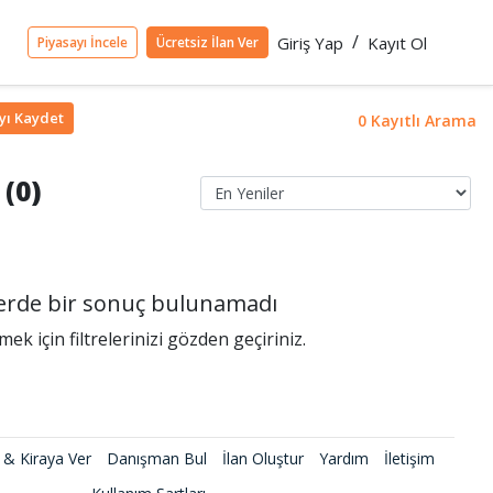
/
Giriş Yap
Kayıt Ol
Piyasayı İncele
Ücretsiz İlan Ver
yı
Kaydet
0 Kayıtlı Arama
 (0)
rlerde bir sonuç bulunamadı
k için filtrelerinizi gözden geçiriniz.
 & Kiraya Ver
Danışman Bul
İlan Oluştur
Yardım
İletişim