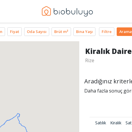
n
Fiyat
Oda Sayısı
Brüt m²
Bina Yaşı
Filtre
Arama
Kiralık Daire
Rize
Aradığınız krite
Daha fazla sonuç görme
Satılık
Kiralık
Sat