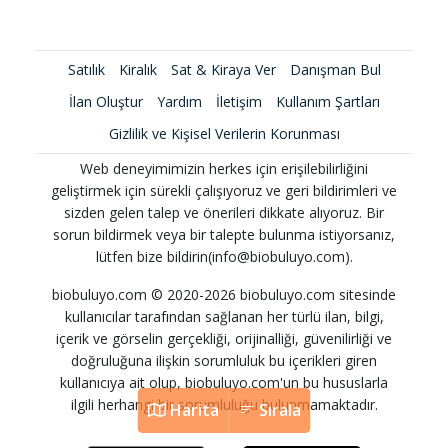
Satılık
Kiralık
Sat & Kiraya Ver
Danışman Bul
İlan Oluştur
Yardım
İletişim
Kullanım Şartları
Gizlilik ve Kişisel Verilerin Korunması
Web deneyimimizin herkes için erişilebilirliğini
geliştirmek için sürekli çalışıyoruz ve geri bildirimleri ve
sizden gelen talep ve önerileri dikkate alıyoruz. Bir
sorun bildirmek veya bir talepte bulunma istiyorsanız,
lütfen bize bildirin(info@biobuluyo.com).
biobuluyo.com © 2020-2026 biobuluyo.com sitesinde
kullanıcılar tarafından sağlanan her türlü ilan, bilgi,
içerik ve görselin gerçekliği, orijinalliği, güvenilirliği ve
doğruluğuna ilişkin sorumluluk bu içerikleri giren
kullanıcıya ait olup, biobuluyo.com'un bu hususlarla
ilgili herhangi bir sorumluluğu bulunmamaktadır.
Harita
Sırala
Harita