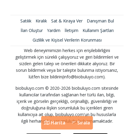
Satılık
Kiralık
Sat & Kiraya Ver
Danışman Bul
İlan Oluştur
Yardım
İletişim
Kullanım Şartları
Gizlilik ve Kişisel Verilerin Korunması
Web deneyimimizin herkes için erişilebilirliğini
geliştirmek için sürekli çalışıyoruz ve geri bildirimleri ve
sizden gelen talep ve önerileri dikkate alıyoruz. Bir
sorun bildirmek veya bir talepte bulunma istiyorsanız,
lütfen bize bildirin(info@biobuluyo.com).
biobuluyo.com © 2020-2026 biobuluyo.com sitesinde
kullanıcılar tarafından sağlanan her türlü ilan, bilgi,
içerik ve görselin gerçekliği, orijinalliği, güvenilirliği ve
doğruluğuna ilişkin sorumluluk bu içerikleri giren
kullanıcıya ait olup, biobuluyo.com'un bu hususlarla
ilgili herhangi bir sorumluluğu bulunmamaktadır.
Harita
Sırala
Harita