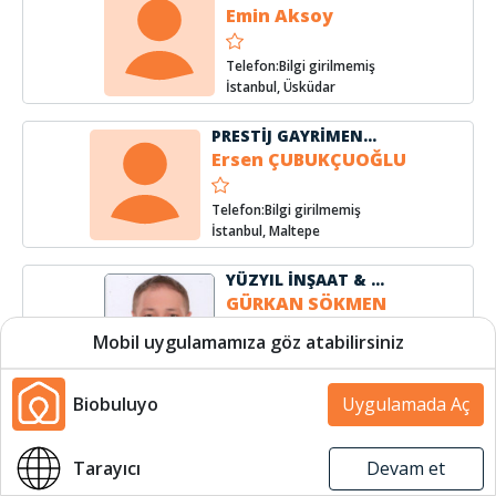
Emin Aksoy
Telefon:Bilgi girilmemiş
İstanbul, Üsküdar
PRESTİJ GAYRİMENKUL VE DANIŞMANLIK
Ersen ÇUBUKÇUOĞLU
Telefon:Bilgi girilmemiş
İstanbul, Maltepe
YÜZYIL İNŞAAT & EMLAK
GÜRKAN SÖKMEN
Mobil uygulamamıza göz atabilirsiniz
Telefon:(531) 706 7653
İstanbul, Üsküdar
Biobuluyo
Uygulamada Aç
EmlakEvim
Halil İbrahim SUR
Harita
Harita
Tarayıcı
Devam et