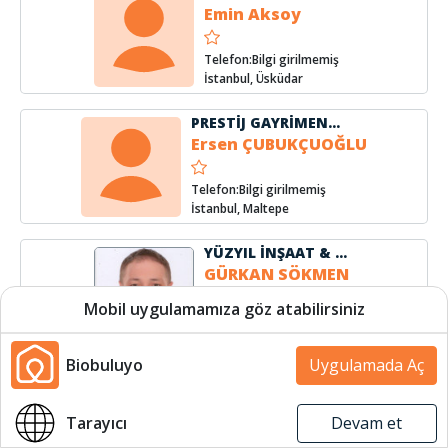
Emin Aksoy
Telefon:Bilgi girilmemiş
İstanbul, Üsküdar
PRESTİJ GAYRİMENKUL VE DANIŞMANLIK
Ersen ÇUBUKÇUOĞLU
Telefon:Bilgi girilmemiş
İstanbul, Maltepe
YÜZYIL İNŞAAT & EMLAK
GÜRKAN SÖKMEN
Mobil uygulamamıza göz atabilirsiniz
Telefon:(531) 706 7653
İstanbul, Üsküdar
Biobuluyo
Uygulamada Aç
EmlakEvim
Halil İbrahim SUR
Harita
Harita
Tarayıcı
Devam et