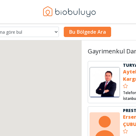
Bu Bölgede Ara
Gayrimenkul Dan
TURY
Ayte
Karg
Telefon
İstanbu
Erse
ÇUB