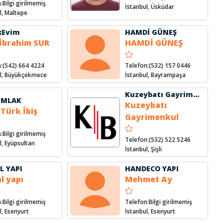
:Bilgi girilmemiş
İstanbul, Üsküdar
l, Maltepe
kEvim
HAMDİ GÜNEŞ
 İbrahim SUR
HAMDİ GÜNEŞ
:(542) 664 4224
Telefon:(532) 157 0446
ul, Büyükçekmece
İstanbul, Bayrampaşa
Kuzeybatı Gayrimenkul
EMLAK
Kuzeybatı
 Türk İbiş
Gayrimenkul
:Bilgi girilmemiş
Telefon:(532) 522 5246
l, Eyüpsultan
İstanbul, Şişli
L YAPI
HANDECO YAPI
l yapı
Mehmet Ay
:Bilgi girilmemiş
Telefon:Bilgi girilmemiş
l, Esenyurt
İstanbul, Esenyurt