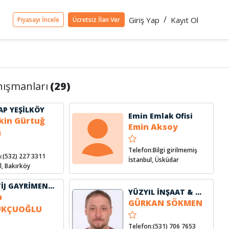
/
Giriş Yap
Kayıt Ol
Piyasayı İncele
Ücretsiz İlan Ver
ışmanları
(29)
AP YEŞİLKÖY
Emin Emlak Ofisi
kin Gürtuğ
Emin Aksoy
ı
Telefon:Bilgi girilmemiş
:(532) 227 3311
İstanbul, Üsküdar
l, Bakırköy
PRESTİJ GAYRİMENKUL VE DANIŞMANLIK
YÜZYIL İNŞAAT & EMLAK
n
GÜRKAN SÖKMEN
UKÇUOĞLU
Telefon:(531) 706 7653