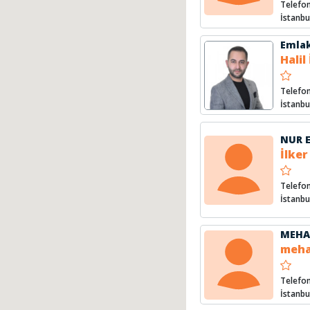
Telefon
İstanbu
Emla
Halil
Telefon
İstanb
NUR 
İlker
Telefon
İstanbu
MEHA
meha
Telefon
İstanbu