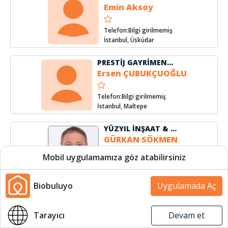
Emin Aksoy
Telefon:Bilgi girilmemiş
İstanbul, Üsküdar
PRESTİJ GAYRİMENKUL VE DANIŞMANLIK
Ersen ÇUBUKÇUOĞLU
Telefon:Bilgi girilmemiş
İstanbul, Maltepe
YÜZYIL İNŞAAT & EMLAK
GÜRKAN SÖKMEN
Mobil uygulamamıza göz atabilirsiniz
Telefon:(531) 706 7653
İstanbul, Üsküdar
Biobuluyo
Uygulamada Aç
EmlakEvim
Halil İbrahim SUR
Harita
Harita
Tarayıcı
Devam et