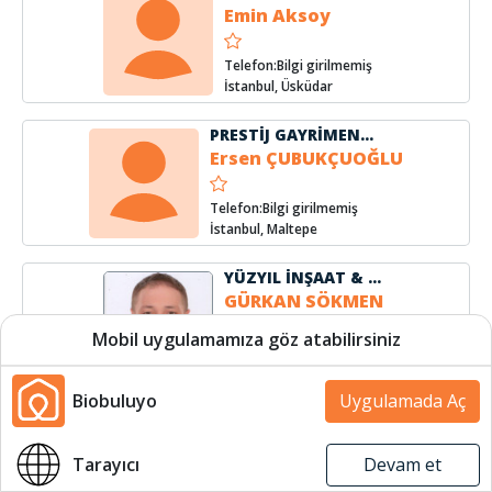
Emin Aksoy
Telefon:Bilgi girilmemiş
İstanbul, Üsküdar
PRESTİJ GAYRİMENKUL VE DANIŞMANLIK
Ersen ÇUBUKÇUOĞLU
Telefon:Bilgi girilmemiş
İstanbul, Maltepe
YÜZYIL İNŞAAT & EMLAK
GÜRKAN SÖKMEN
Mobil uygulamamıza göz atabilirsiniz
Telefon:(531) 706 7653
İstanbul, Üsküdar
Biobuluyo
Uygulamada Aç
EmlakEvim
Halil İbrahim SUR
Harita
Harita
Tarayıcı
Devam et