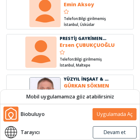
Emin Aksoy
Telefon:Bilgi girilmemiş
İstanbul, Üsküdar
PRESTİJ GAYRİMENKUL VE DANIŞMANLIK
Ersen ÇUBUKÇUOĞLU
Telefon:Bilgi girilmemiş
İstanbul, Maltepe
YÜZYIL İNŞAAT & EMLAK
GÜRKAN SÖKMEN
Mobil uygulamamıza göz atabilirsiniz
Telefon:(531) 706 7653
İstanbul, Üsküdar
Biobuluyo
Uygulamada Aç
EmlakEvim
Halil İbrahim SUR
Harita
Harita
Tarayıcı
Devam et